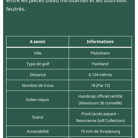
entre les pièces d’eau miroitantes et les sous-bois
feutrés.
A savoir
Informations
Ville
Plobsheim
Type de golf
Parkland
Distance
6 124 mètres
Nombre de trous
18 (Par 72)
Handicap officiel certifié
Index requis
(Maximum 36 conseillé)
Privé (accès payant –
Statut
Resonance Golf Collection)
Accessibilité
15 min de Strasbourg