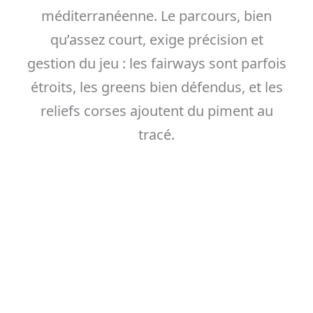
méditerranéenne. Le parcours, bien
qu’assez court, exige précision et
gestion du jeu : les fairways sont parfois
étroits, les greens bien défendus, et les
reliefs corses ajoutent du piment au
tracé.
C’est un lieu parfait pour les vacanciers
souhaitant pratiquer dans un cadre
unique, loin des golfs ultra-formatés.
L’ambiance y est détendue, familiale, et
les membres accueillent les visiteurs
avec bienveillance. Un arrêt idéal pour