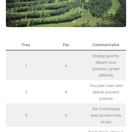
Trou
Par
Commentaire
Dogleg gauche,
départ sous
1
4
pression, green
défendu
Trou plat mais vent
2
4
latéral souvent
présent
Par 3 technique
3
3
avec bunkers très
en jeu