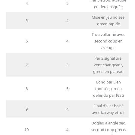
Par 5 étroit, attaque
4
5
en deux risquée
Mise en jeu boisée,
5
4
green rapide
Trou vallonné avec
6
4
second coup en
aveugle
Par 3 signature,
7
3
vent changeant,
green en plateau
Long par 5 en
8
5
montée, green
défendu par l’eau
Final d’aller boisé
9
4
avec fairway étroit
Dogleg à angle sec,
10
4
second coup précis