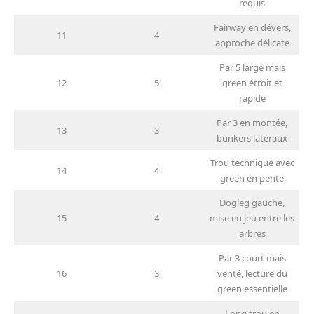
requis
Fairway en dévers,
11
4
approche délicate
Par 5 large mais
12
5
green étroit et
rapide
Par 3 en montée,
13
3
bunkers latéraux
Trou technique avec
14
4
green en pente
Dogleg gauche,
15
4
mise en jeu entre les
arbres
Par 3 court mais
16
3
venté, lecture du
green essentielle
Long trou en