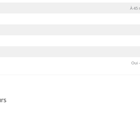
À 45 
Oui 
urs