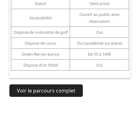
Statut
Semi-privé
Ouvert au public avec
Accessibilité
réservation
Dispose de voiturette de golf
Oui
Dispose de cours
Oui (académie sur place)
Green-fee (en euros)
De 55 à 140€
Dispose d’un hôtel
Oui
Voir le parcours complet