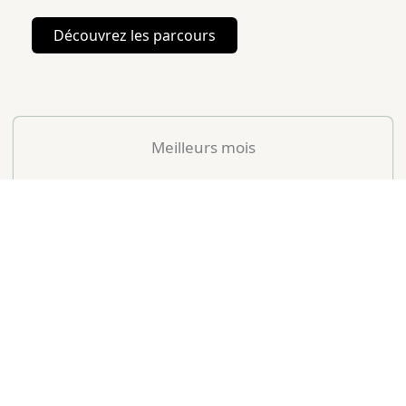
Découvrez les parcours
Meilleurs mois
Octobre à Mai
Mois peu conseillés
–
Mois
T° Moy (°C)
Pluie (Nb J)
Notre avis