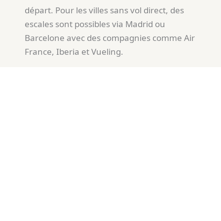
départ. Pour les villes sans vol direct, des
escales sont possibles via Madrid ou
Barcelone avec des compagnies comme Air
France, Iberia et Vueling.
En train + Ferry
Il est possible de rejoindre les Baléares en
prenant un train jusqu’à Barcelone, puis un
ferry vers Palma, Ibiza ou Minorque.
Depuis Paris, le trajet en train dure environ
6h30 jusqu’à Barcelone, puis la traversée
maritime varie entre 6 et 9 heures selon la
destination. Les compagnies
Trasmediterránea et Balearia proposent ce
service, avec des cabines pour un confort