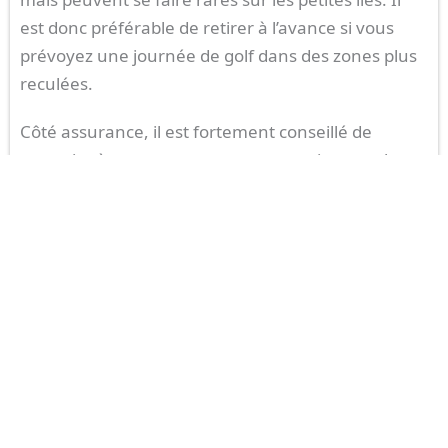
est donc préférable de retirer à l’avance si vous
prévoyez une journée de golf dans des zones plus
reculées.
Côté assurance, il est fortement conseillé de
souscrire à une assurance voyage qui couvre les
soins médicaux et le vol ou la casse d’équipements
sportifs. Les clubs et
parcours de golf
peuvent
refuser toute responsabilité pour le matériel
endommagé. De ce fait, si vous voyagez avec vos
propres clubs, assurez-vous qu’ils sont couverts.
Certaines assurances haut de gamme ou cartes
bancaires premium incluent déjà ce type de
garantie. C’est pourquoi vérifier vos conditions
avant le départ peut vous éviter des dépenses
imprévues.